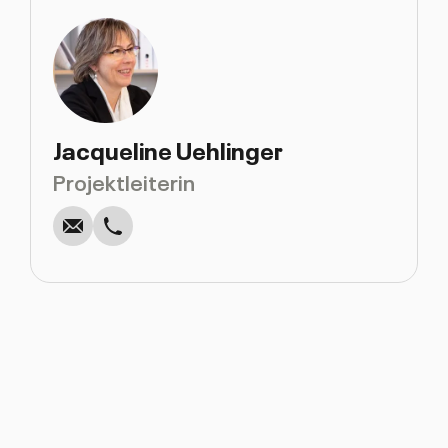
Jacqueline Uehlinger
Anrufen
Schreiben
Kopieren
Kopieren
Projektleiterin