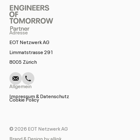
Adresse
EOT Netzwerk AG
Limmatstrasse 291
Schreiben
Anrufen
Kopieren
Kopieren
8005 Zürich
Allgemein
Impressum & Datenschutz
Cookie Policy
© 2026 EOT Netzwerk AG
Brand & Design by allink