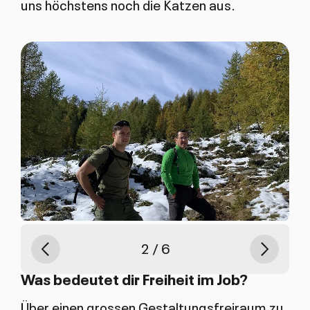
uns höchstens noch die Katzen aus.
Previous
Weiter
von
2
6
Was bedeutet dir Freiheit im Job?
Über einen grossen Gestaltungsfreiraum zu