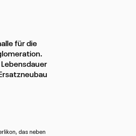
lle für die
glomeration.
e Lebensdauer
e Ersatzneubau
rlikon, das neben