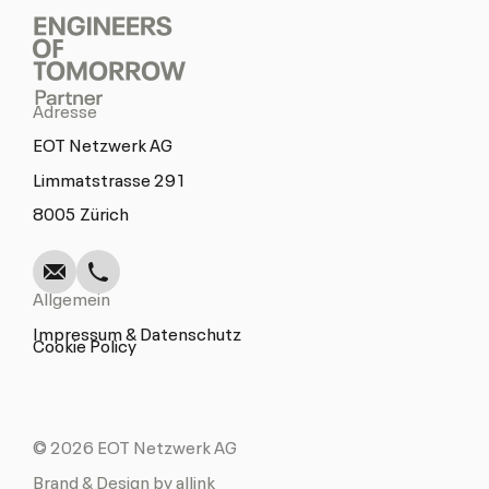
Adresse
EOT Netzwerk AG
Limmatstrasse 291
Schreiben
Anrufen
Kopieren
Kopieren
8005 Zürich
Allgemein
Impressum & Datenschutz
Cookie Policy
© 2026 EOT Netzwerk AG
Brand & Design by allink