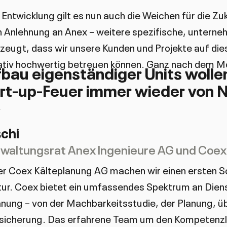
 Entwicklung gilt es nun auch die Weichen für die Zuk
n Anlehnung an Anex – weitere spezifische, unterne
erzeugt, dass wir unsere Kunden und Projekte auf di
tativ hochwertig betreuen können. Ganz nach dem M
bau eigenständiger Units wollen
art-up-Feuer immer wieder von
chi
waltungsrat Anex Ingenieure AG und Coex
r Coex Kälteplanung AG machen wir einen ersten Sch
tur. Coex bietet ein umfassendes Spektrum an Dien
anung – von der Machbarkeitsstudie, der Planung, ü
ätssicherung. Das erfahrene Team um den Kompetenz