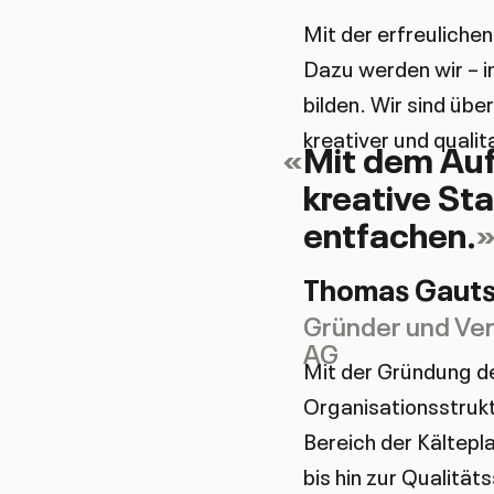
Mit der erfreulichen
Dazu werden wir – i
bilden. Wir sind üb
kreativer und quali
«
Mit dem Auf
kreative St
entfachen.
Thomas Gauts
Gründer und Ver
AG
Mit der Gründung de
Organisationsstruk
Bereich der Kältepl
bis hin zur Qualit