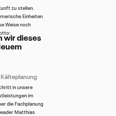
unft zu stellen.
hmerische Einheiten
ese Weise noch
otto:
 wir dieses
 Neuem
 Kälteplanung
ritt in unsere
stleistungen im
ber die Fachplanung
leader Matthias