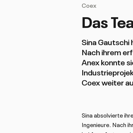
Coex
Das Te
Sina Gautschi 
Nach ihrem erf
Anex konnte si
Industrieproje
Coex weiter au
Sina absolvierte ih
Ingenieure. Nach ih