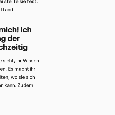
 stellte sie fest,
d fand.
mich! Ich
ng der
chzeitig
 sieht, ihr Wissen
en. Es macht ihr
ten, wo sie sich
gen kann. Zudem