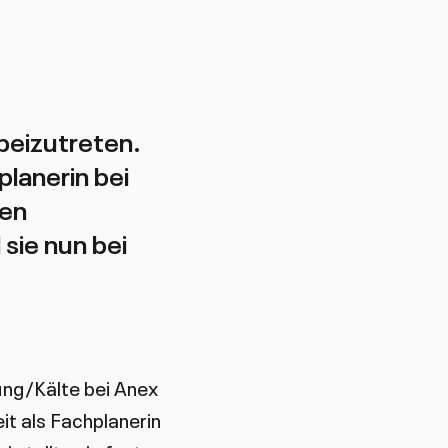
beizutreten.
lanerin bei
nen
sie nun bei
zung/Kälte bei Anex
t als Fachplanerin