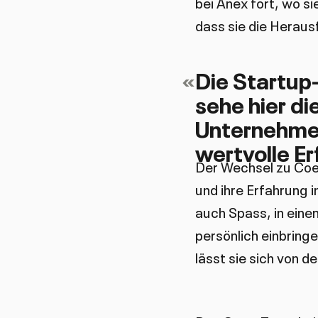
bei Anex fort, wo si
dass sie die Heraus
«
Die Startup
sehe hier di
Unternehmen
wertvolle E
Der Wechsel zu Coex
und ihre Erfahrung 
auch Spass, in eine
persönlich einbring
lässt sie sich von d