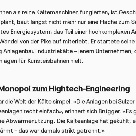
bahnen als reine Kältemaschinen fungierten, ist Gesc
 plant, baut längst nicht mehr nur eine Fläche zum S
gentes Energiesystem, das Teil einer hochkomplexen A
andel von der Pike auf miterlebt. Er startete seine 
g Anlagenbau Industriekälte – jenem Unternehmen, 
lagen für Kunsteisbahnen hielt.
Monopol zum Hightech-Engineering
r die Welt der Kälte simpel: «Die Anlagen bei Sulzer
eanlagen recht einfach», erinnert sich Brügger. «Es 
e Abwärmenutzung. Die Kälteanlage hat gekühlt, ei
rmt – das war damals strikt getrennt.»