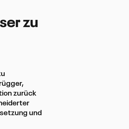
ser zu
zu
rügger,
tion zurück
neiderter
Umsetzung und