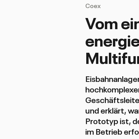
Coex
Vom ein
energi
Multif
Eisbahnanlage
hochkomplexen
Geschäftsleite
und erklärt, w
Prototyp ist, 
im Betrieb erfo