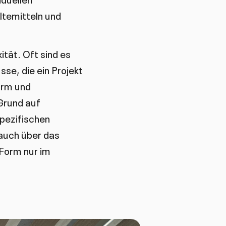
ältemitteln und
ität. Oft sind es
se, die ein Projekt
orm und
 Grund auf
spezifischen
auch über das
 Form nur im