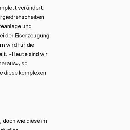
mplett verändert.
nergiedrehscheiben
lteanlage und
i der Eiserzeugung
n wird für die
t. «Heute sind wir
heraus», so
he diese komplexen
, doch wie diese im
duellen