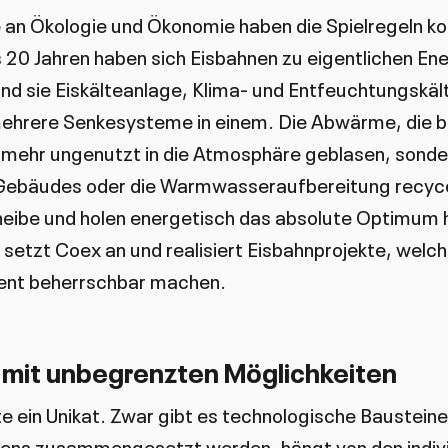
 an Ökologie und Ökonomie haben die Spielregeln ko
is 20 Jahren haben sich Eisbahnen zu eigentlichen E
ind sie Eiskälteanlage, Klima- und Entfeuchtungskä
rere Senkesysteme in einem. Die Abwärme, die be
t mehr ungenutzt in die Atmosphäre geblasen, sonder
 Gebäudes oder die Warmwasseraufbereitung recycel
heibe und holen energetisch das absolute Optimum 
 setzt Coex an und realisiert Eisbahnprojekte, welc
ient beherrschbar machen.
 mit unbegrenzten Möglichkeiten
te ein Unikat. Zwar gibt es technologische Bausteine
tens zusammengesetzt werden, hängt von den indivi