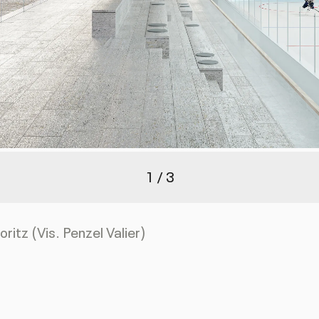
von
1
3
oritz (Vis. Penzel Valier)