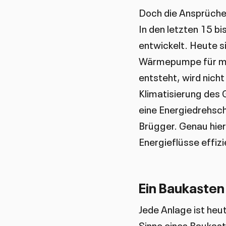
Doch die Ansprüche
In den letzten 15 b
entwickelt. Heute s
Wärmepumpe für meh
entsteht, wird nich
Klimatisierung des
eine Energiedrehsc
Brügger. Genau hier
Energieflüsse effiz
Ein Baukasten
Jede Anlage ist heu
Sinne eines Baukas